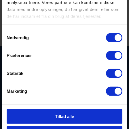
analysepartnere. Vores partnere kan kombinere disse
data med andre oplysninger, du har givet dem, eller som
de har indsamlet fra din brug af deres tjenester.
Samtykkevalg
Nødvendig
Præferencer
Statistik
Marketing
Linjer
Tillad alle
Håndbold
Kettrupvej 121, Ingstrup
Fodbold