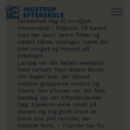
Fantastisk dag til nordjysk
Linjer
Undervisning
Livet på IE
Skolen
Besøg os
Bliv elev
mesterskab i fodbold. På banen
blev der lavet lækre finter og
Håndbold
SPOR for 10. klasse
Din hverdag
Om skolen
Book besøg
Indmeldelse
uddelt hårde taklinger, mens der
blev sunget og heppet på
Fodbold
Faciliteter
Medarbejdere
Lej IE's lejrhytter
Venteliste
sidelinjen
Lørdag var der fælles weekend
Dance
Oplevelser
Kalender
med temaet Teen Beach Movie.
Om dagen blev der dystet
Idræt
Trivsel på Ingstrup Efterskole
Vejledning til forældre
mellem grupperne surfers og
bikers. Om aftenen var der fest.
Musik
Kostpolitik
Offentlig information
Søndag var der Efterskolernes
Dag. Eleverne viste rundt på
Efterskole og økonomi
skolen, og tog godt imod de
mere end 200 familier, der
kikkede forbi. - Tusinde tak for