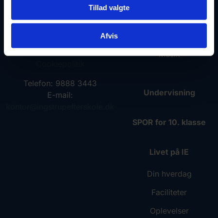
9480 Løkken
Tillad valgte
Dance
CVR 61971114
Idræt
Afvis
EAN 5790002647406
Musik
Cookiepolitik
Telefon: 9888 3443
Undervisning
E-mail:
kontor@ingstrupefterskole.dk
SPOR for 10. klasse
Livet på IE
Din hverdag
Faciliteter
Oplevelser