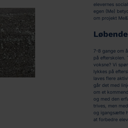
elevernes soci
egen (Me) betyd
om projekt Me
Løbende 
7-8 gange om år
på efterskolen.
voksne? Vi spørg
lykkes på efters
laves flere akt
går det med lin
om et kommende
og med den erfar
trives, men med 
og igangsætte 
at forbedre elev