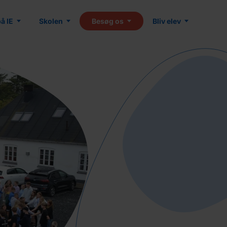
på IE
Skolen
Besøg os
Bliv elev