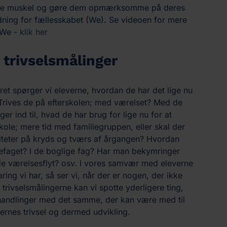
ale muskel og gøre dem opmærksomme på deres
ning for fællesskabet (We). Se videoen for mere
&We -
klik her
trivselsmålinger
et spørger vi eleverne, hvordan de har det lige nu
 Trives de på efterskolen; med værelset? Med de
er ind til, hvad de har brug for lige nu for at
kole; mere tid med familiegruppen, eller skal der
iviteter på kryds og tværs af årgangen? Hvordan
jefaget? I de boglige fag? Har man bekymringer
 værelsesflyt? osv. I vores samvær med eleverne
ing vi har, så ser vi, når der er nogen, der ikke
trivselsmålingerne kan vi spotte yderligere ting,
handlinger med det samme, der kan være med til
ernes trivsel og dermed udvikling.