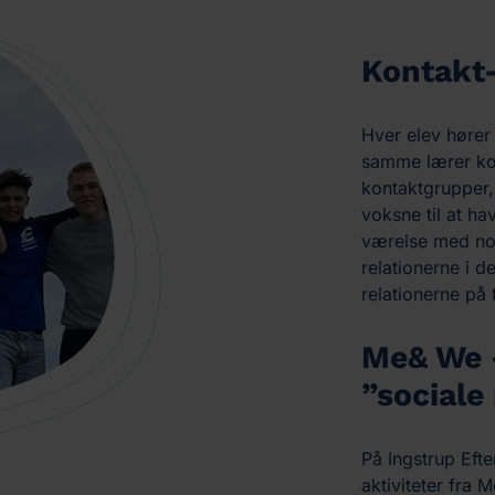
Kontakt-
Hver elev hører 
samme lærer kob
kontaktgrupper, 
voksne til at ha
værelse med nog
relationerne i d
relationerne på
Me& We –
”sociale
På Ingstrup Eft
aktiviteter fra 