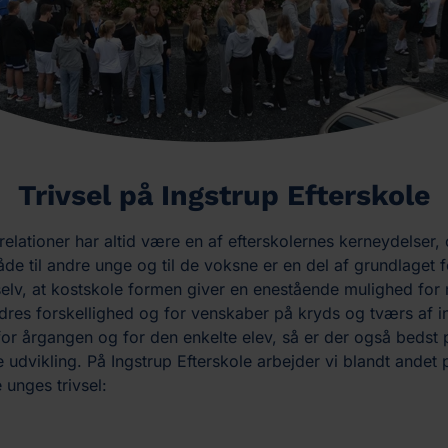
Trivsel på Ingstrup Efterskole
elationer har altid være en af efterskolernes kerneydelser,
åde til andre unge og til de voksne er en del af grundlaget f
selv, at kostskole formen giver en enestående mulighed for
dres forskellighed og for venskaber på kryds og tværs af in
 for årgangen og for den enkelte elev, så er der også bedst p
 udvikling. På Ingstrup Efterskole arbejder vi blandt andet
unges trivsel: