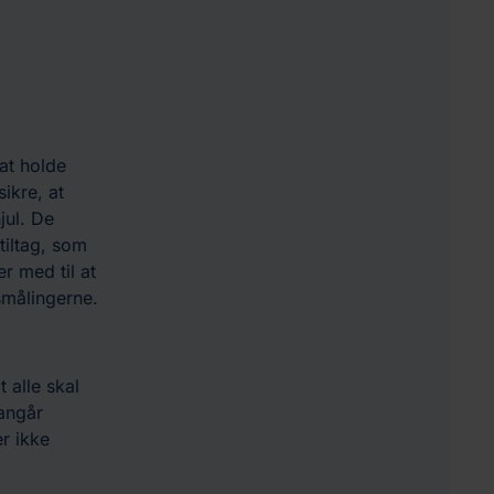
at holde
sikre, at
jul. De
tiltag, som
r med til at
lsmålingerne.
 alle skal
 angår
r ikke