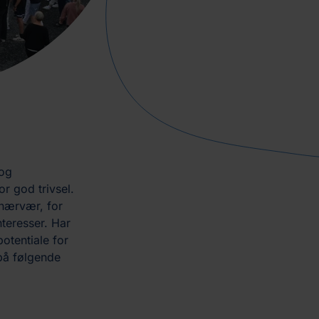
 og
or god trivsel.
 nærvær, for
teresser. Har
otentiale for
 på følgende