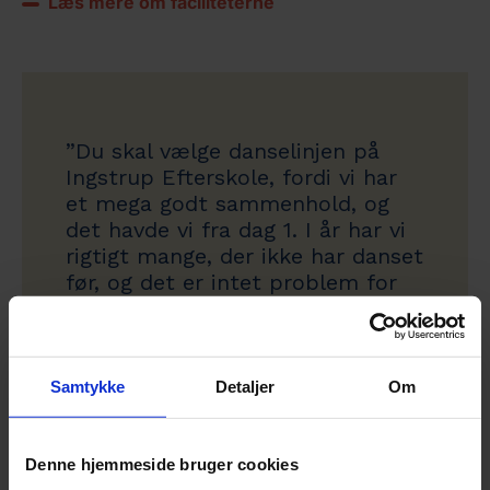
Læs mere om faciliteterne
”Du skal vælge danselinjen på
Ingstrup Efterskole, fordi vi har
et mega godt sammenhold, og
det havde vi fra dag 1. I år har vi
rigtigt mange, der ikke har danset
før, og det er intet problem for
dem at følge med. Jeg blev
overrasket over hvor hurtigt, vi
blev tætte her på efterskole”.
Samtykke
Detaljer
Om
Mathilde, Dancelinjen årg. 20/21
Denne hjemmeside bruger cookies