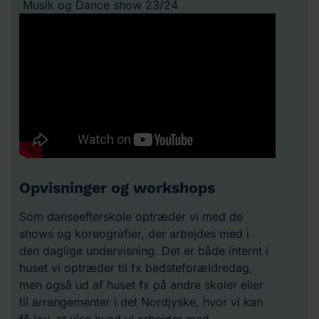
Musik og Dance show 23/24
Opvisninger og workshops
Som danseefterskole optræder vi med de
shows og koreografier, der arbejdes med i
den daglige undervisning. Det er både internt i
huset vi optræder til fx bedsteforældredag,
men også ud af huset fx på andre skoler eller
til arrangementer i det Nordjyske, hvor vi kan