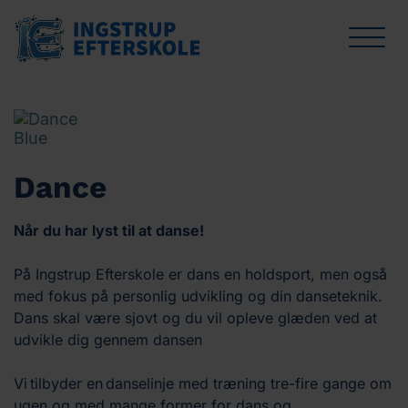
Linjer
Undervisning
Livet på IE
Skolen
Besøg os
Bliv elev
Håndbold
SPOR for 10. klasse
Din hverdag
Om skolen
Book besøg
Indmeldelse
Fodbold
Faciliteter
Medarbejdere
Lej IE's lejrhytter
Venteliste
Dance
Dance
Oplevelser
Kalender
Når du har lyst til at danse!
Idræt
Trivsel på Ingstrup Efterskole
Vejledning til forældre
På Ingstrup Efterskole er dans en holdsport, men også
med fokus på personlig udvikling og din danseteknik.
Musik
Kostpolitik
Offentlig information
Dans skal være sjovt og du vil opleve glæden ved at
udvikle dig gennem dansen
Efterskole og økonomi
Vi tilbyder en danselinje med træning tre-fire gange om
ugen og med mange former for dans og