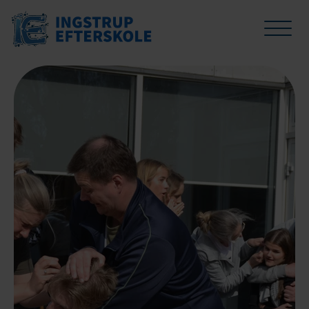
Linjer
Undervisning
Livet på IE
Skolen
Besøg os
Bliv elev
Håndbold
SPOR for 10. klasse
Din hverdag
Om skolen
Book besøg
Indmeldelse
Fodbold
Faciliteter
Medarbejdere
Lej IE's lejrhytter
Venteliste
Dance
Oplevelser
Kalender
Idræt
Trivsel på Ingstrup Efterskole
Vejledning til forældre
Musik
Kostpolitik
Offentlig information
Efterskole og økonomi