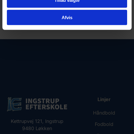
Afvis
Linjer
Håndbold
Kettrupvej 121, Ingstrup
Fodbold
9480 Løkken