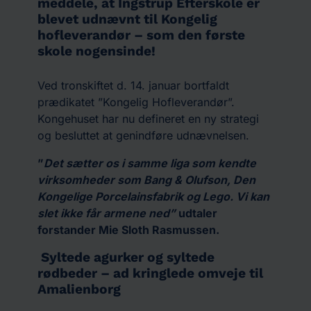
meddele, at Ingstrup Efterskole er
blevet udnævnt til Kongelig
hofleverandør
– som den første
skole nogensinde!
Ved tronskiftet d. 14. januar bortfaldt
prædikatet ”Kongelig Hofleverandør”.
Kongehuset har nu defineret en ny strategi
og besluttet at genindføre udnævnelsen.
”
Det sætter os i samme liga som kendte
virksomheder som Bang & Olufson, Den
Kongelige Porcelainsfabrik og Lego. Vi kan
slet ikke får armene ned”
udtaler
forstander Mie Sloth Rasmussen.
Syltede agurker og syltede
rødbeder – ad kringlede omveje til
Amalienborg