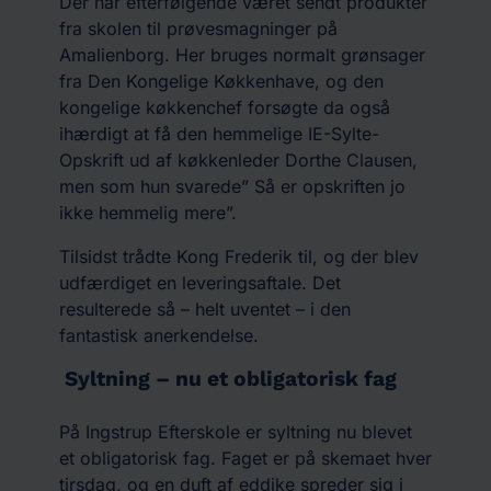
Der har efterfølgende været sendt produkter
fra skolen til prøvesmagninger på
Amalienborg. Her bruges normalt grønsager
fra Den Kongelige Køkkenhave, og den
kongelige køkkenchef forsøgte da også
ihærdigt at få den hemmelige IE-Sylte-
Opskrift ud af køkkenleder Dorthe Clausen,
men som hun svarede” Så er opskriften jo
ikke hemmelig mere”.
Tilsidst trådte Kong Frederik til, og der blev
udfærdiget en leveringsaftale. Det
resulterede så – helt uventet – i den
fantastisk anerkendelse.
Syltning – nu et obligatorisk fag
På Ingstrup Efterskole er syltning nu blevet
et obligatorisk fag. Faget er på skemaet hver
tirsdag, og en duft af eddike spreder sig i