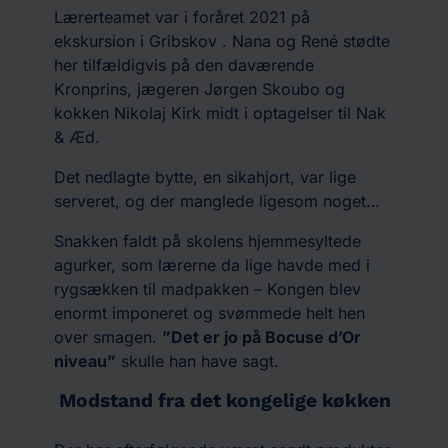
Lærerteamet var i foråret 2021 på
ekskursion i Gribskov . Nana og René stødte
her tilfældigvis på den daværende
Kronprins, jægeren Jørgen Skoubo og
kokken Nikolaj Kirk midt i optagelser til Nak
& Æd.
Det nedlagte bytte, en sikahjort, var lige
serveret, og der manglede ligesom noget…
Snakken faldt på skolens hjemmesyltede
agurker, som lærerne da lige havde med i
rygsækken til madpakken – Kongen blev
enormt imponeret og svømmede helt hen
over smagen.
”Det er jo på Bocuse d’Or
niveau”
skulle han have sagt.
Modstand fra det kongelige køkken