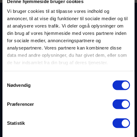
Denne hjemmeside bruger cookies
Vi bruger cookies til at tilpasse vores indhold og
annoncer, til at vise dig funktioner til sociale medier og til
at analysere vores trafik. Vi deler også oplysninger om
din brug af vores hjemmeside med vores partnere inden
for sociale medier, annonceringspartnere og
analysepartnere. Vores partnere kan kombinere disse
data med andre oplysninger, du har givet dem, eller som
de har indsamlet fra din brug af deres tjenester.
Linjer
Håndbold
Samtykkevalg
Nødvendig
Kettrupvej 121, Ingstrup
Fodbold
9480 Løkken
Dance
Præferencer
CVR 61971114
Idræt
EAN 5790002647406
Statistik
Musik
Cookiepolitik