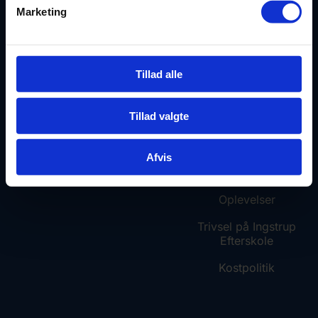
Marketing
Telefon: 9888 3443
Undervisning
E-mail:
kontor@ingstrupefterskole.dk
SPOR for 10. klasse
Tillad alle
Livet på IE
Tillad valgte
Din hverdag
Afvis
Faciliteter
Oplevelser
Trivsel på Ingstrup
Efterskole
Kostpolitik