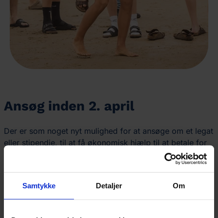
Ansøg inden 2. april
Der er som noget nyt mulighed for at ansøge om et legat
eller stipendie, til at få økonomisk hjælp til at betale for
et efterskoleophold.
Ansøgningsfristen er d. 2. april.
Samtykke
Detaljer
Om
Læs meget mere
her