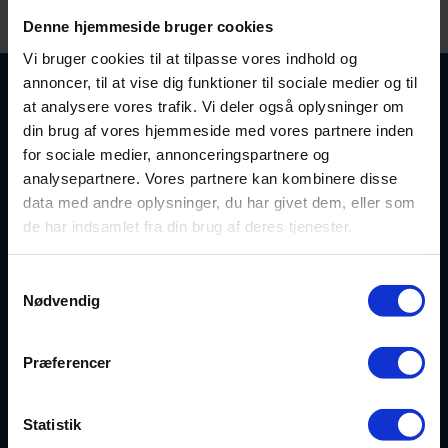
Denne hjemmeside bruger cookies
Vi bruger cookies til at tilpasse vores indhold og
annoncer, til at vise dig funktioner til sociale medier og til
at analysere vores trafik. Vi deler også oplysninger om
din brug af vores hjemmeside med vores partnere inden
for sociale medier, annonceringspartnere og
analysepartnere. Vores partnere kan kombinere disse
data med andre oplysninger, du har givet dem, eller som
de har indsamlet fra din brug af deres tjenester.
Linjer
Samtykkevalg
Håndbold
Nødvendig
Kettrupvej 121, Ingstrup
Fodbold
9480 Løkken
Præferencer
Dance
CVR 61971114
Idræt
Statistik
EAN 5790002647406