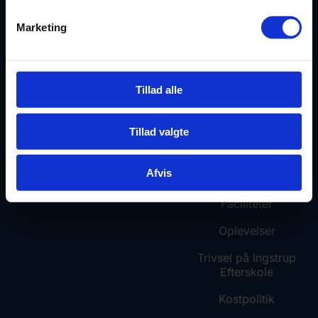
Musik
Cookiepolitik
Marketing
Telefon: 9888 3443
Undervisning
E-mail:
kontor@ingstrupefterskole.dk
Tillad alle
SPOR for 10. klasse
Tillad valgte
Livet på IE
Afvis
Din hverdag
Faciliteter
Oplevelser
Trivsel på Ingstrup
Efterskole
Kostpolitik