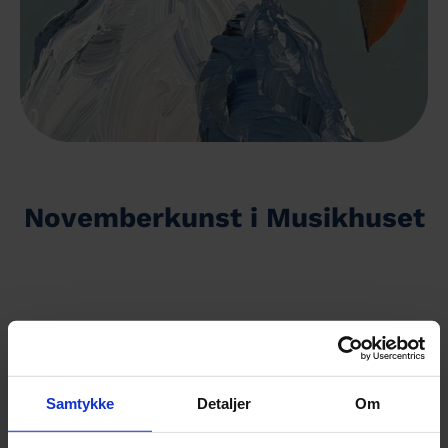
Novemberkunst i Musikhuset
Al information om arrangementet fås hos
Kunstforeningen Hvetbo
https://www.facebook.com/hvetbokunst/
Samtykke
Detaljer
Om